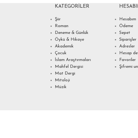
KATEGORILER
HESAB
Şiir
Hesabım
Roman
Ödeme
Deneme & Günlük
Sepet
Öykü & Hikaye
Siparişler
Akademik
Adresler
Çocuk
Hesap det
İslam Araştırmaları
Favoriler
Mahfel Dergisi
Şifremi u
Mat Dergi
Mitoloji
Müzik