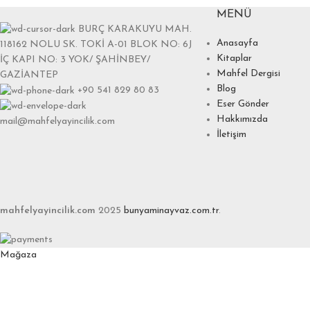
MENÜ
BURÇ KARAKUYU MAH.
Anasayfa
118162 NOLU SK. TOKİ A-01 BLOK NO: 6J
Kitaplar
İÇ KAPI NO: 3 YOK/ ŞAHİNBEY/
Mahfel Dergisi
GAZİANTEP
Blog
+90 541 829 80 83
Eser Gönder
Hakkımızda
mail@mahfelyayincilik.com
İletişim
mahfelyayincilik.com
2025
bunyaminayvaz.com.tr
.
Mağaza
Favoriler
0
items
Sepet
Hesabım