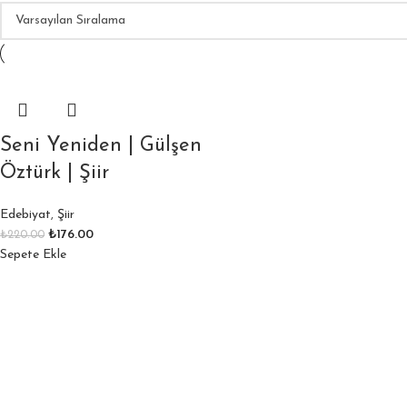
Seni Yeniden | Gülşen
Öztürk | Şiir
Edebiyat
,
Şiir
₺
176.00
₺
220.00
Sepete Ekle