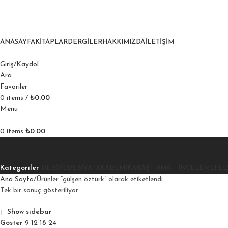
ANASAYFA
KITAPLAR
DERGILER
HAKKIMIZDA
İLETIŞIM
Giriş/Kaydol
Ara
Favoriler
0
items
/
₺
0.00
Menu
0
items
₺
0.00
Kategoriler
DERGI
EDEBIYAT
AKADEMIK
ARAŞTIRMA – İNCELEME
FEL
Ana Sayfa
Ürünler “gülşen öztürk” olarak etiketlendi
Tek bir sonuç gösteriliyor
Show sidebar
Göster
9
12
18
24