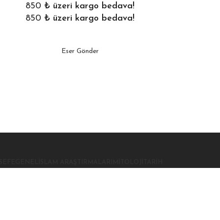
850
₺ üzeri kargo bedava!
850
₺ üzeri kargo bedava!
Eser Gönder
SEFE
GENEL
İSLAM ARAŞTIRMALARI
MITOLOJI
TARIH