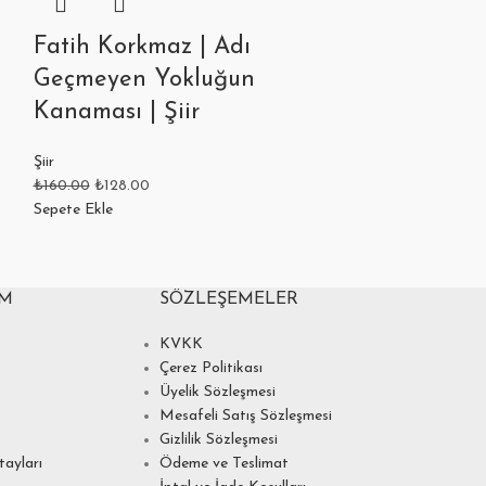
Fatih Korkmaz | Adı
İşgalcine 
Geçmeyen Yokluğun
Yusuf | Şiir
Kanaması | Şiir
Edebiyat
,
Şiir
₺
162.00
₺
129.60
Şiir
Sepete Ekle
₺
160.00
₺
128.00
Sepete Ekle
IM
SÖZLEŞEMELER
KVKK
Çerez Politikası
Üyelik Sözleşmesi
Mesafeli Satış Sözleşmesi
Gizlilik Sözleşmesi
ayları
Ödeme ve Teslimat