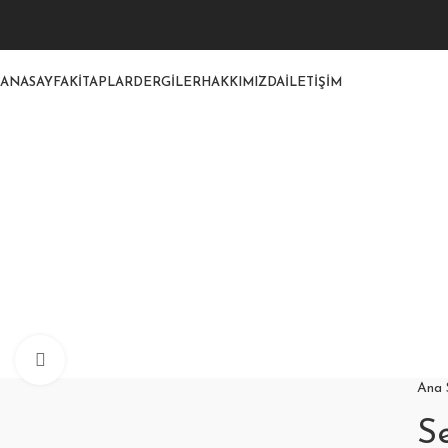
ANASAYFA
KITAPLAR
DERGILER
HAKKIMIZDA
İLETIŞIM
Click to enlarge
Ana
Se