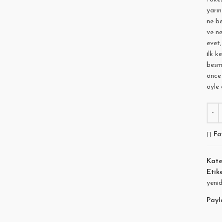
yarın
ne be
ve ne
evet,
ilk k
besm
önce
öyle
Fa
Kate
Etike
yeni
Payl