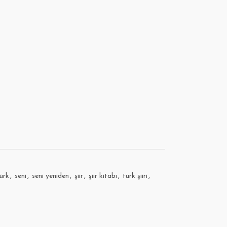
ürk
,
seni
,
seni yeniden
,
şiir
,
şiir kitabı
,
türk şiiri
,