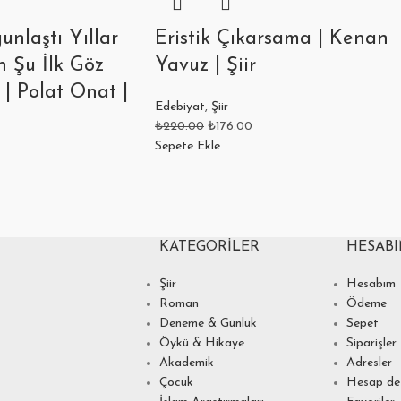
nlaştı Yıllar
Eristik Çıkarsama | Kenan
n Şu İlk Göz
Yavuz | Şiir
 | Polat Onat |
Edebiyat
,
Şiir
₺
220.00
₺
176.00
Sepete Ekle
KATEGORILER
HESAB
Şiir
Hesabım
Roman
Ödeme
Deneme & Günlük
Sepet
Öykü & Hikaye
Siparişler
Akademik
Adresler
Çocuk
Hesap det