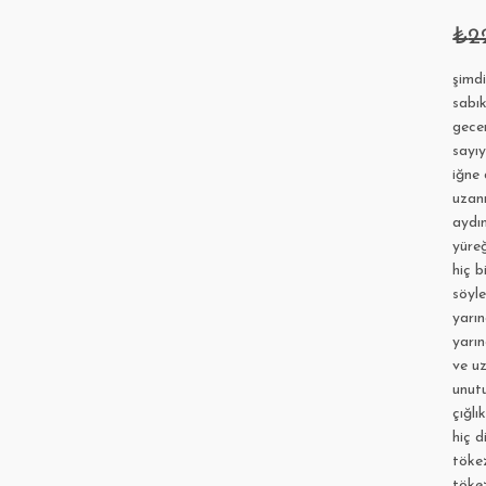
₺
2
şimdi
sabık
gecen
sayıy
iğne 
uzan
aydın
yüreğ
hiç 
söyle
yarı
yarı
ve u
unutu
çığlı
hiç 
töke
töke