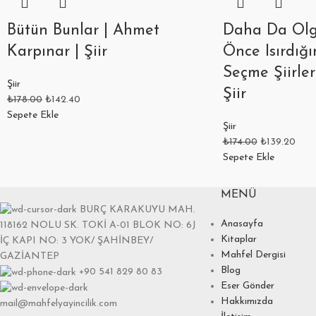
Bütün Bunlar | Ahmet
Daha Da Olgu
Karpınar | Şiir
Önce Isırdığı
Seçme Şiirler
Şiir
Şiir
₺
178.00
₺
142.40
Sepete Ekle
Şiir
₺
174.00
₺
139.20
Sepete Ekle
MENÜ
BURÇ KARAKUYU MAH.
Anasayfa
118162 NOLU SK. TOKİ A-01 BLOK NO: 6J
Kitaplar
İÇ KAPI NO: 3 YOK/ ŞAHİNBEY/
Mahfel Dergisi
GAZİANTEP
Blog
+90 541 829 80 83
Eser Gönder
Hakkımızda
mail@mahfelyayincilik.com