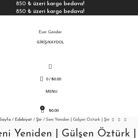
850
₺ üzeri kargo bedava!
850
₺ üzeri kargo bedava!
Eser Gönder
GIRIŞ/KAYDOL
0
/
₺
0.00
MENU
0
₺
0.00
 Sayfa
Edebiyat
Şiir
Seni Yeniden | Gülşen Öztürk | Şiir
ni Yeniden | Gülşen Öztürk | 