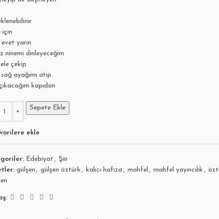
klenebilinir
 için
 evet yarın
ez ninemi dinleyeceğim
ele çekip
 sağ ayağımı atıp
 çıkacağım kapıdan
Sepete Ekle
vorilere ekle
goriler:
Edebiyat
,
Şiir
tler:
gülşen
,
gülşen öztürk
,
kalıcı hafıza
,
mahfel
,
mahfel yayıncılık
,
özt
den
aş: