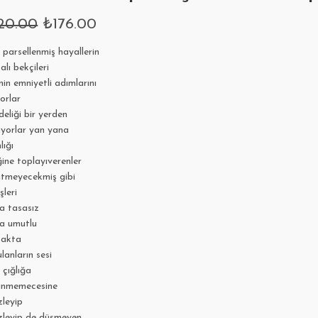
20.00
₺
176.00
 parsellenmiş hayallerin
alı bekçileri
in emniyetli adımlarını
orlar
deliği bir yerden
ıyorlar yan yana
lığı
ine toplayıverenler
bitmeyecekmiş gibi
şleri
na tasasız
na umutlu
zakta
lanların sesi
k çığlığa
dinmemecesine
zleyip
zleyip de düşmeyen