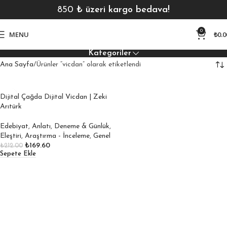
850
₺ üzeri kargo bedava!
0
MENU
₺
0.0
Kategoriler
Ana Sayfa
Ürünler “vicdan” olarak etiketlendi
Dijital Çağda Dijital Vicdan | Zeki
Arıtürk
Edebiyat
,
Anlatı
,
Deneme & Günlük
,
Eleştiri
,
Araştırma - İnceleme
,
Genel
₺
169.60
₺
212.00
Sepete Ekle