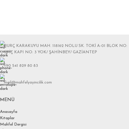
BURÇ KARAKUYU MAH. 118162 NOLU SK. TOKİ A-01 BLOK NO:
6J İÇ KAPI NO: 3 YOK/ ŞAHİNBEY/ GAZİANTEP
+90 541 829 80 83
mail@mahfelyayincilik.com
MENÜ
Anasayfa
Kitaplar
Mahfel Dergisi