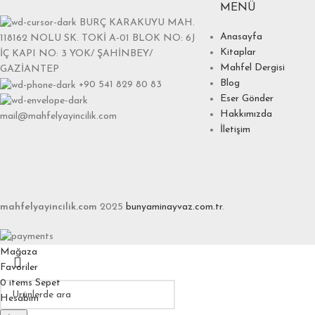
MENÜ
BURÇ KARAKUYU MAH.
Anasayfa
118162 NOLU SK. TOKİ A-01 BLOK NO: 6J
Kitaplar
İÇ KAPI NO: 3 YOK/ ŞAHİNBEY/
Mahfel Dergisi
GAZİANTEP
Blog
+90 541 829 80 83
Eser Gönder
Hakkımızda
mail@mahfelyayincilik.com
İletişim
mahfelyayincilik.com
2025
bunyaminayvaz.com.tr
.
Mağaza
Favoriler
0
items
Sepet
Hesabım