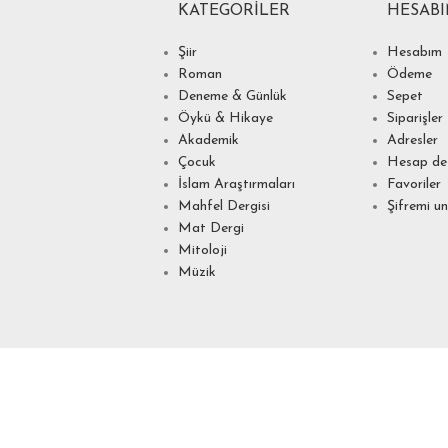
KATEGORILER
HESAB
Şiir
Hesabım
Roman
Ödeme
Deneme & Günlük
Sepet
Öykü & Hikaye
Siparişler
Akademik
Adresler
Çocuk
Hesap det
İslam Araştırmaları
Favoriler
Mahfel Dergisi
Şifremi u
Mat Dergi
Mitoloji
Müzik