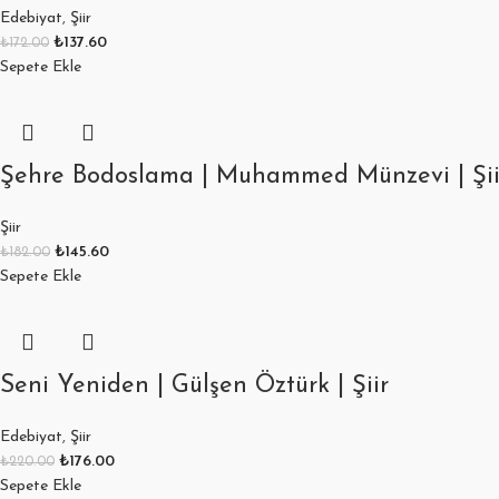
Edebiyat
,
Şiir
₺
137.60
₺
172.00
Sepete Ekle
Şehre Bodoslama | Muhammed Münzevi | Şii
Şiir
₺
145.60
₺
182.00
Sepete Ekle
Seni Yeniden | Gülşen Öztürk | Şiir
Edebiyat
,
Şiir
₺
176.00
₺
220.00
Sepete Ekle