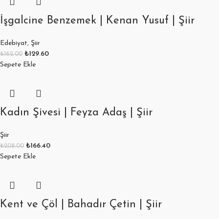
İşgalcine Benzemek | Kenan Yusuf | Şiir
Edebiyat
,
Şiir
₺
129.60
₺
162.00
Sepete Ekle
Kadın Şivesi | Feyza Adaş | Şiir
Şiir
₺
166.40
₺
208.00
Sepete Ekle
Kent ve Çöl | Bahadır Çetin | Şiir