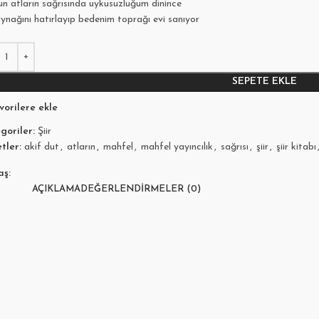
un atların sağrısında uykusuzluğum dinince
ynağını hatırlayıp bedenim toprağı evi sanıyor
SEPETE EKLE
vorilere ekle
goriler:
Şiir
tler:
akif dut
,
atların
,
mahfel
,
mahfel yayıncılık
,
sağrısı
,
şiir
,
şiir kitabı
aş:
AÇIKLAMA
DEĞERLENDIRMELER (0)