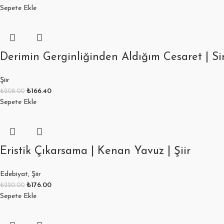
Sepete Ekle
Derimin Gerginliğinden Aldığım Cesaret | Sin
Şiir
₺
166.40
₺
208.00
Sepete Ekle
Eristik Çıkarsama | Kenan Yavuz | Şiir
Edebiyat
,
Şiir
₺
176.00
₺
220.00
Sepete Ekle