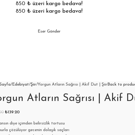
850
₺ üzeri kargo bedava!
850
₺ üzeri kargo bedava!
Eser Gönder
Sayfa
Edebiyat
Şiir
Yorgun Atların Sağrısı | Akif Dut | Şiir
Back to produ
rgun Atların Sağrısı | Akif Du
₺
139.20
.00
ansın diye içimden belirsizlik tortusu
urla çözülüyor gecenin dolaşık saçları