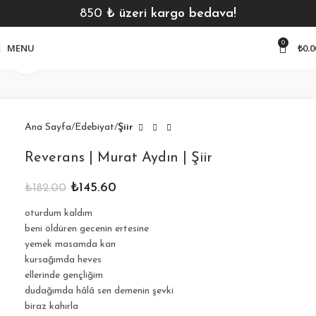
850
₺ üzeri kargo bedava!
0
MENU
₺
0.0
Click to enlarge
Ana Sayfa
Edebiyat
Şiir
Reverans | Murat Aydın | Şiir
₺
145.60
₺
182.00
oturdum kaldım
beni öldüren gecenin ertesine
yemek masamda kan
kursağımda heves
ellerinde gençliğim
dudağımda hâlâ sen demenin şevki
biraz kahırla