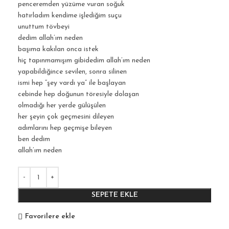
penceremden yüzüme vuran soğuk
hatırladım kendime işlediğim suçu
unuttum tövbeyi
dedim allah’ım neden
başıma kakılan onca istek
hiç tapınmamışım gibidedim allah’ım neden
yapabildiğince sevilen, sonra silinen
ismi hep “şey vardı ya” ile başlayan
cebinde hep doğunun töresiyle dolaşan
olmadığı her yerde gülüşülen
her şeyin çok geçmesini dileyen
adımlarını hep geçmişe bileyen
ben dedim
allah’ım neden
SEPETE EKLE
Favorilere ekle