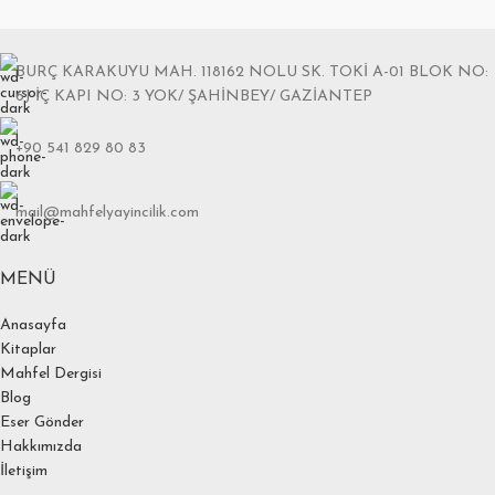
BURÇ KARAKUYU MAH. 118162 NOLU SK. TOKİ A-01 BLOK NO:
6J İÇ KAPI NO: 3 YOK/ ŞAHİNBEY/ GAZİANTEP
+90 541 829 80 83
mail@mahfelyayincilik.com
MENÜ
Anasayfa
Kitaplar
Mahfel Dergisi
Blog
Eser Gönder
Hakkımızda
İletişim