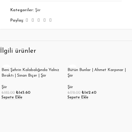
Kategoriler:
Şiir
Paylaş:
İlgili ürünler
Beni Şehrin Kalabalığında Yalnız
Bütün Bunlar | Ahmet Karpınar |
Bıraktı | Sinan Biçer | Şiir
Şiir
Şiir
Şiir
₺
145.60
₺
142.40
₺
182.00
₺
178.00
Sepete Ekle
Sepete Ekle