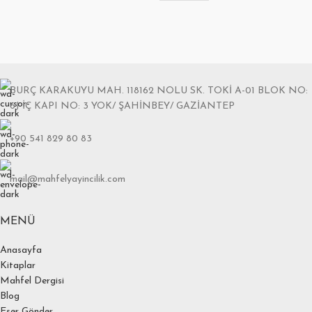
BURÇ KARAKUYU MAH. 118162 NOLU SK. TOKİ A-01 BLOK NO:
6J İÇ KAPI NO: 3 YOK/ ŞAHİNBEY/ GAZİANTEP
+90 541 829 80 83
mail@mahfelyayincilik.com
MENÜ
Anasayfa
Kitaplar
Mahfel Dergisi
Blog
Eser Gönder