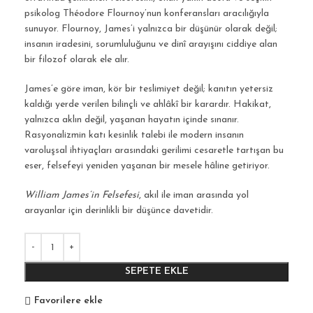
psikolog
Théodore Flournoy
’nun konferansları aracılığıyla
sunuyor. Flournoy, James’i yalnızca bir düşünür olarak değil;
insanın iradesini, sorumluluğunu ve dinî arayışını ciddiye alan
bir filozof olarak ele alır.
James’e göre iman, kör bir teslimiyet değil; kanıtın yetersiz
kaldığı yerde verilen bilinçli ve ahlâkî bir karardır. Hakikat,
yalnızca aklın değil, yaşanan hayatın içinde sınanır.
Rasyonalizmin katı kesinlik talebi ile modern insanın
varoluşsal ihtiyaçları arasındaki gerilimi cesaretle tartışan bu
eser, felsefeyi yeniden
yaşanan bir mesele
hâline getiriyor.
William James’in Felsefesi
, akıl ile iman arasında yol
arayanlar için derinlikli bir düşünce davetidir.
SEPETE EKLE
Favorilere ekle