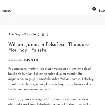
850
₺ üzeri kargo bedava!
0
MENU
₺
0.0
Click to enlarge
Ana Sayfa
Felsefe
William James’in Felsefesi | Théodore
Flournoy | Felsefe
₺
128.00
₺
160.00
Pragmatizm, modern felsefenin yalnızca bir yöntemi değil,
hakikatle kurulan ilişkinin yeniden düşünülmesidir. Bu
düşüncenin en güçlü temsilcilerinden
William James
, felsefeyi
soyut sistemlerin içinden çıkararak hayatın, ahlâkın ve dinî
tecrübenin merkezine yerleştirir.
Bu kitap, James’in pragmatizm, teizm ve
inanma iradesi
etrafında şekillenen felsefesini, onun yakın dostu ve seçkin