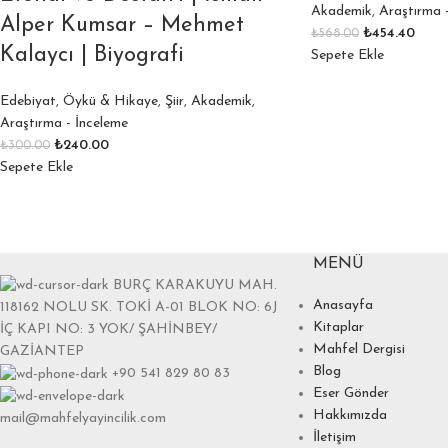
Akademik
,
Araştırma 
Alper Kumsar – Mehmet
₺
454.40
₺
568.00
Kalaycı | Biyografi
Sepete Ekle
Edebiyat
,
Öykü & Hikaye
,
Şiir
,
Akademik
,
Araştırma - İnceleme
₺
240.00
₺
300.00
Sepete Ekle
MENÜ
BURÇ KARAKUYU MAH.
Anasayfa
118162 NOLU SK. TOKİ A-01 BLOK NO: 6J
Kitaplar
İÇ KAPI NO: 3 YOK/ ŞAHİNBEY/
Mahfel Dergisi
GAZİANTEP
Blog
+90 541 829 80 83
Eser Gönder
Hakkımızda
mail@mahfelyayincilik.com
İletişim