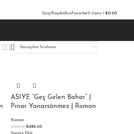
Giriş/Kaydol
Ara
Favoriler
0
items
/
₺
0.00
ASİYE “Geç Gelen Bahar” |
n
Pınar Yanarsönmez | Roman
Roman
₺
286.40
₺
358.00
Sepete Ekle