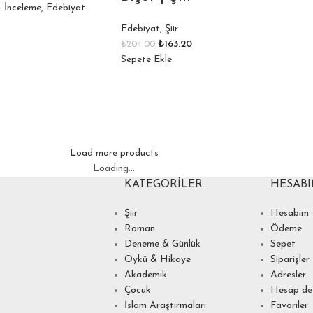
- İnceleme
,
Edebiyat
Edebiyat
,
Şiir
₺
163.20
₺
204.00
Sepete Ekle
Load more products
Loading...
KATEGORILER
HESAB
Şiir
Hesabım
Roman
Ödeme
Deneme & Günlük
Sepet
Öykü & Hikaye
Siparişler
Akademik
Adresler
Çocuk
Hesap det
İslam Araştırmaları
Favoriler