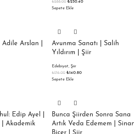
₺
230.40
₺
288.00
Sepete Ekle
 Adile Arslan |
Avunma Sanatı | Salih
Yıldırım | Şiir
Edebiyat
,
Şiir
₺
140.80
₺
176.00
Sepete Ekle
hul: Edip Ayel |
Bunca Şiirden Sonra Sana
 | Akademik
Artık Veda Edemem | Sina
Biçer | Şiir