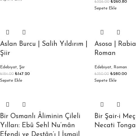
₺
260.80
₺
326.00
Sepete Ekle
Aslan Burcu | Salih Yıldırım |
Asosa | Rabia
Şiir
Roman
Edebiyat
,
Şiir
Edebiyat
,
Roman
₺
147.20
₺
280.00
₺
184.00
₺
350.00
Sepete Ekle
Sepete Ekle
Bir Osmanlı Âliminin Çileli
Bir Şair-i Meç
Yılları: Ebû Sehl Nu‘mân
Necati Tonga
Efendi ve Destân’ı | İsmail