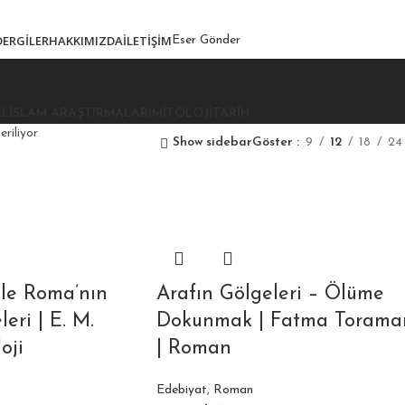
DERGILER
HAKKIMIZDA
İLETIŞIM
Eser Gönder
EL
İSLAM ARAŞTIRMALARI
MITOLOJI
TARIH
riliyor
Show sidebar
Göster
9
12
18
24
ile Roma’nın
Arafın Gölgeleri – Ölüme
eri | E. M.
Dokunmak | Fatma Torama
oji
| Roman
Edebiyat
,
Roman