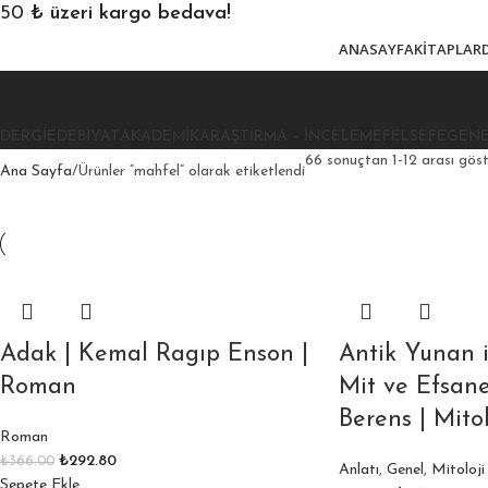
850
₺ üzeri kargo bedava!
ANASAYFA
KITAPLAR
DERGI
EDEBIYAT
AKADEMIK
ARAŞTIRMA – İNCELEME
FELSEFE
GEN
66 sonuçtan 1-12 arası göste
Ana Sayfa
Ürünler “mahfel” olarak etiketlendi
Adak | Kemal Ragıp Enson |
Antik Yunan 
Roman
Mit ve Efsanel
Berens | Mitol
Roman
₺
292.80
₺
366.00
Anlatı
,
Genel
,
Mitoloji
Sepete Ekle