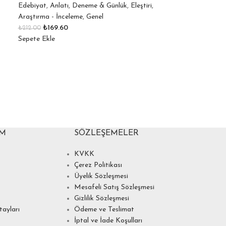
Edebiyat
,
Anlatı
,
Deneme & Günlük
,
Eleştiri
,
Araştırma - İnceleme
,
Genel
₺
169.60
₺
212.00
Sepete Ekle
IM
SÖZLEŞEMELER
KVKK
Çerez Politikası
Üyelik Sözleşmesi
Mesafeli Satış Sözleşmesi
Gizlilik Sözleşmesi
ayları
Ödeme ve Teslimat
İptal ve İade Koşulları