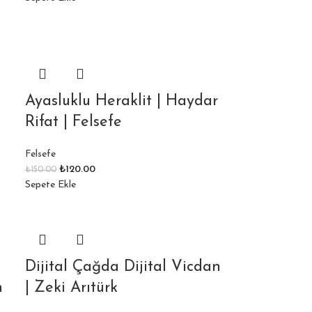
Ayasluklu Heraklit | Haydar
Rifat | Felsefe
Felsefe
₺
120.00
₺
150.00
Sepete Ekle
Dijital Çağda Dijital Vicdan
n
| Zeki Arıtürk