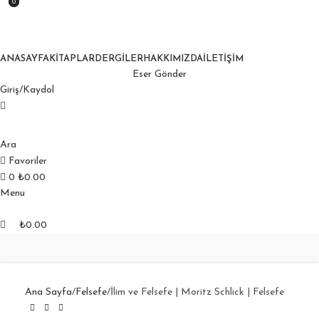
0
0
850
₺ üzeri kargo bedava!
850
₺ üzeri kargo bedava!
ANASAYFA
KITAPLAR
DERGILER
HAKKIMIZDA
İLETIŞIM
Eser Gönder
Giriş/Kaydol
Ara
Favoriler
0
₺
0.00
Menu
₺
0.00
Ana Sayfa
Felsefe
İlim ve Felsefe | Moritz Schlick | Felsefe