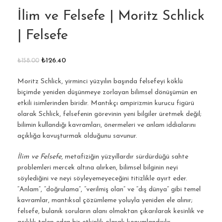
İlim ve Felsefe | Moritz Schlick
| Felsefe
₺
126.40
₺
158.00
Moritz Schlick, yirminci yüzyılın başında felsefeyi köklü
biçimde yeniden düşünmeye zorlayan bilimsel dönüşümün en
etkili isimlerinden biridir. Mantıkçı ampirizmin kurucu figürü
olarak Schlick, felsefenin görevinin yeni bilgiler üretmek değil;
bilimin kullandığı kavramları, önermeleri ve anlam iddialarını
açıklığa kavuşturmak olduğunu savunur.
İlim ve Felsefe
, metafiziğin yüzyıllardır sürdürdüğü sahte
problemleri mercek altına alırken, bilimsel bilginin neyi
söylediğini ve neyi söyleyemeyeceğini titizlikle ayırt eder.
“Anlam”, “doğrulama”, “verilmiş olan” ve “dış dünya” gibi temel
kavramlar, mantıksal çözümleme yoluyla yeniden ele alınır;
felsefe, bulanık soruların alanı olmaktan çıkarılarak kesinlik ve