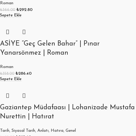
Roman
₺
292.80
₺
366.00
Sepete Ekle
ASİYE “Geç Gelen Bahar” | Pınar
Yanarsönmez | Roman
Roman
₺
286.40
₺
358.00
Sepete Ekle
Gaziantep Müdafaası | Lohanizade Mustafa
Nurettin | Hatırat
Tarih
,
Siyasal Tarih
,
Anlatı
,
Hatıra
,
Genel