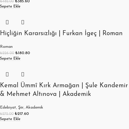
₺
385.60
₺
482.00
Sepete Ekle
Hiçliğin Kararsızlığı | Furkan İgeç | Roman
Roman
₺
180.80
₺
226.00
Sepete Ekle
Kemal Ümmî Kırk Armağan | Şule Kandemir
& Mehmet Altınova | Akademik
Edebiyat
,
Şiir
,
Akademik
₺
217.60
₺
272.00
Sepete Ekle