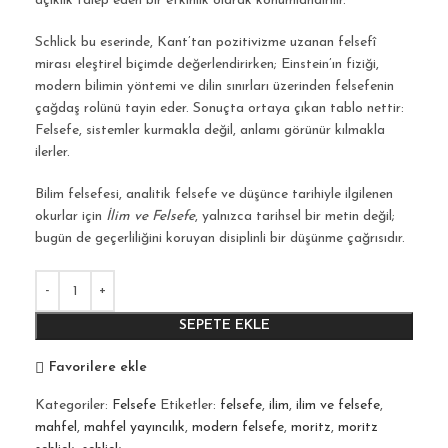
açıklık talep eden bir etkinlik olarak konumlandırılır.
Schlick bu eserinde, Kant’tan pozitivizme uzanan felsefî
mirası eleştirel biçimde değerlendirirken; Einstein’ın fiziği,
modern bilimin yöntemi ve dilin sınırları üzerinden felsefenin
çağdaş rolünü tayin eder. Sonuçta ortaya çıkan tablo nettir:
Felsefe, sistemler kurmakla değil, anlamı görünür kılmakla
ilerler.
Bilim felsefesi, analitik felsefe ve düşünce tarihiyle ilgilenen
okurlar için
İlim ve Felsefe
, yalnızca tarihsel bir metin değil;
bugün de geçerliliğini koruyan disiplinli bir düşünme çağrısıdır.
SEPETE EKLE
Favorilere ekle
Kategoriler:
Felsefe
Etiketler:
felsefe
,
ilim
,
ilim ve felsefe
,
mahfel
,
mahfel yayıncılık
,
modern felsefe
,
moritz
,
moritz