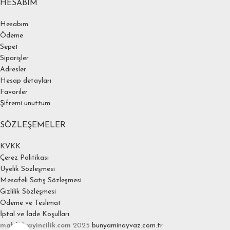
HESABIM
Hesabım
Ödeme
Sepet
Siparişler
Adresler
Hesap detayları
Favoriler
Şifremi unuttum
SÖZLEŞEMELER
KVKK
Çerez Politikası
Üyelik Sözleşmesi
Mesafeli Satış Sözleşmesi
Gizlilik Sözleşmesi
Ödeme ve Teslimat
İptal ve İade Koşulları
mahfelyayincilik.com
2025
bunyaminayvaz.com.tr
.