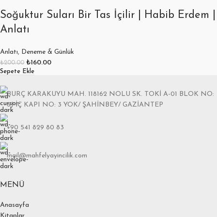
Soğuktur Suları Bir Tas İçilir | Habib Erdem |
Anlatı
Anlatı
,
Deneme & Günlük
₺
160.00
₺
200.00
Sepete Ekle
BURÇ KARAKUYU MAH. 118162 NOLU SK. TOKİ A-01 BLOK NO:
6J İÇ KAPI NO: 3 YOK/ ŞAHİNBEY/ GAZİANTEP
+90 541 829 80 83
mail@mahfelyayincilik.com
MENÜ
Anasayfa
Kitaplar